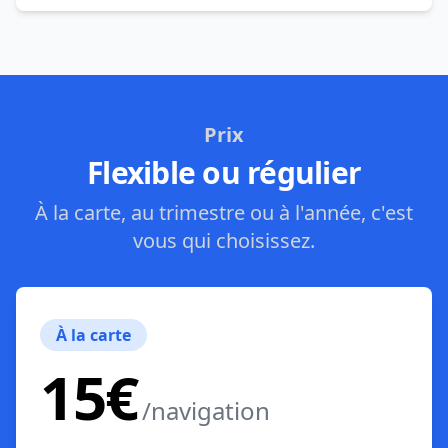
Prix
Flexible ou régulier
À la carte, au trimestre ou à l'année, c'est
vous qui choisissez.
À la carte
15€
/navigation